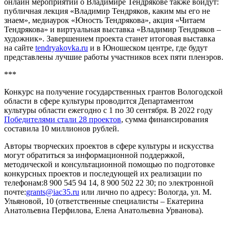
онлайн мероприятий о Владимире Тендрякове также войдут:
публичная лекция «Владимир Тендряков, каким мы его не
знаем», медиаурок «Юность Тендрякова», акция «Читаем
Тендрякова» и виртуальная выставка «Владимир Тендряков –
художник». Завершением проекта станет итоговая выставка
на сайте
tendryakovka.ru
и в Юношеском центре, где будут
представлены лучшие работы участников всех пяти пленэров.
***
Конкурс на получение государственных грантов Вологодской
области в сфере культуры проводится Департаментом
культуры области ежегодно с 1 по 30 сентября. В 2022 году
Победителями стали 28 проектов
, сумма финансирования
составила 10 миллионов рублей.
Авторы творческих проектов в сфере культуры и искусства
могут обратиться за информационной поддержкой,
методической и консультационной помощью по подготовке
конкурсных проектов и последующей их реализации по
телефонам:8 900 545 94 14, 8 900 502 22 30; по электронной
почте:
grants@iac35.ru
или лично по адресу: Вологда, ул. М.
Ульяновой, 10 (ответственные специалисты – Екатерина
Анатольевна Перфилова, Елена Анатольевна Урванова).