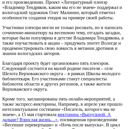
и его произведениях. Проект «Литературный пленэр
«Владимир Тендряков, каким мы его не знаем» поддержал и
вологодский художник Олег Малинин, который отметил
особенности создания этюдов на примере своей работы.
Участники пленэра могли не только рисовать, но и написать
сочинение-миниатюру на весеннюю тему, отгадать загадки,
которые были популярны в детстве Владимира Тендрякова, а
также поучаствовать в акции – придумать эпитет Вологде и
продемонстрировать свою ловкость в метании дротиков и
знании вологодских авторов.
Благодаря проекту будет организовано пять пленэров.
Следующий состоится на малой родине писателя – селе
Шелота Верховажского округа – в рамках Школы молодого
библиотекаря. Его участниками станут специалисты
библиотек области и других регионов, а также жители
Верховажского округа.
Кроме того, запланированы пять онлайн-мероприятий, а
также экспресс-викторины. Например, в апреле уже прошло
интеллектуальное состязание «Писатель, которого мы не
знаем», а 15 мая стартовала
викторина «Выпускной. А
дальше? Взрослая жизнь…»
, посвященная произведениям
«Весенние перевертыши» и «Ночь после выпуска». В цикл