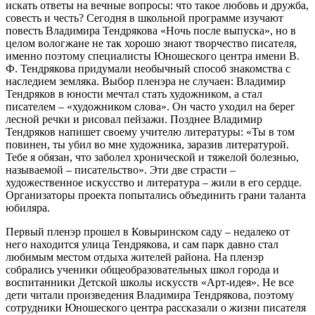
искать ответы на вечные вопросы: что такое любовь и дружба,
совесть и честь? Сегодня в школьной программе изучают
повесть Владимира Тендрякова «Ночь после выпуска», но в
целом вологжане не так хорошо знают творчество писателя,
именно поэтому специалисты Юношеского центра имени В.
Ф. Тендрякова придумали необычный способ знакомства с
наследием земляка. Выбор пленэра не случаен: Владимир
Тендряков в юности мечтал стать художником, а стал
писателем – «художником слова». Он часто уходил на берег
лесной речки и рисовал пейзажи. Позднее Владимир
Тендряков напишет своему учителю литературы: «Ты в том
повинен, ты убил во мне художника, заразив литературой.
Тебе я обязан, что заболел хронической и тяжелой болезнью,
называемой – писательство». Эти две страсти –
художественное искусство и литература – жили в его сердце.
Организаторы проекта попытались объединить грани таланта
юбиляра.
Первый пленэр прошел в Ковыринском саду – недалеко от
него находится улица Тендрякова, и сам парк давно стал
любимым местом отдыха жителей района. На пленэр
собрались ученики общеобразовательных школ города и
воспитанники Детской школы искусств «Арт-идея». Не все
дети читали произведения Владимира Тендрякова, поэтому
сотрудники Юношеского центра рассказали о жизни писателя