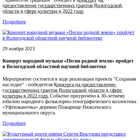
п̲р̲е̲д̲о̲с̲т̲а̲в̲л̲е̲н̲и̲е̲ г̲о̲с̲у̲д̲а̲р̲с̲т̲в̲е̲н̲н̲ы̲х̲ г̲р̲а̲н̲т̲о̲в̲ В̲о̲л̲о̲г̲о̲д̲с̲к̲о̲й̲
о̲б̲л̲а̲с̲т̲и̲ в̲ с̲ф̲е̲р̲е̲ к̲у̲л̲ь̲т̲у̲р̲ы̲ в̲ 2̲0̲2̲2̲ г̲о̲д̲у̲.
Подробнее
29 ноября 2023
Концерт народной музыки «Песни родной земли» пройдет
в Вологодской областной научной библиотеке
Мероприятие состоится в ходе реализации проекта "Сохраняя
наследие" - победителя К̲о̲н̲к̲у̲р̲с̲а̲ н̲а̲ п̲р̲е̲д̲о̲с̲т̲а̲в̲л̲е̲н̲и̲е̲
г̲о̲с̲у̲д̲а̲р̲с̲т̲в̲е̲н̲н̲ы̲х̲ г̲р̲а̲н̲т̲о̲в̲ В̲о̲л̲о̲г̲о̲д̲с̲к̲о̲й̲ о̲б̲л̲а̲с̲т̲и̲ в̲ с̲ф̲е̲р̲е̲
к̲у̲л̲ь̲т̲у̲р̲ы̲ в̲ 2̲0̲2̲2̲ г̲о̲д̲у̲. Событие приурочено к 30-летнему
юбилею народного фольклорно-этнографического коллектива
«Уфтюжаночка» деревни Пожарище Нюксенского
муниципального округа.
Подробнее