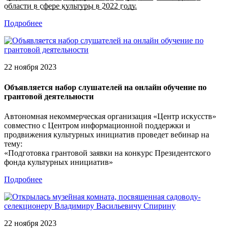
о̲б̲л̲а̲с̲т̲и̲ в̲ с̲ф̲е̲р̲е̲ к̲у̲л̲ь̲т̲у̲р̲ы̲ в̲ 2̲0̲2̲2̲ г̲о̲д̲у̲.
Подробнее
22 ноября 2023
Объявляется набор слушателей на онлайн обучение по
грантовой деятельности
Автономная некоммерческая организация «Центр искусств»
совместно с Центром информационной поддержки и
продвижения культурных инициатив проведет вебинар на
тему:
«Подготовка грантовой заявки на конкурс Президентского
фонда культурных инициатив»
Подробнее
22 ноября 2023