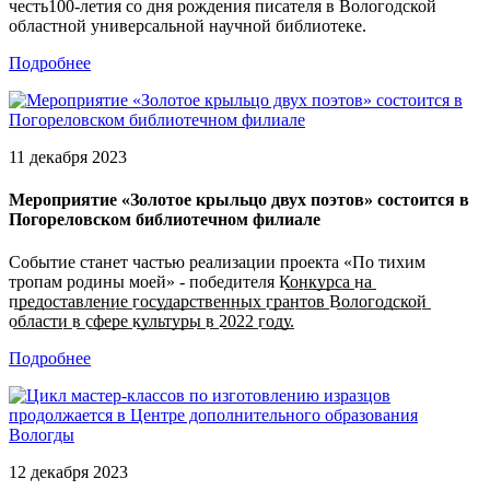
честь100-летия со дня рождения писателя в Вологодской
областной универсальной научной библиотеке.
Подробнее
11 декабря 2023
Мероприятие «Золотое крыльцо двух поэтов» состоится в
Погореловском библиотечном филиале
Событие станет частью реализации проекта «По тихим
тропам родины моей» - победителя К̲о̲н̲к̲у̲р̲с̲а̲ н̲а̲
п̲р̲е̲д̲о̲с̲т̲а̲в̲л̲е̲н̲и̲е̲ г̲о̲с̲у̲д̲а̲р̲с̲т̲в̲е̲н̲н̲ы̲х̲ г̲р̲а̲н̲т̲о̲в̲ В̲о̲л̲о̲г̲о̲д̲с̲к̲о̲й̲
о̲б̲л̲а̲с̲т̲и̲ в̲ с̲ф̲е̲р̲е̲ к̲у̲л̲ь̲т̲у̲р̲ы̲ в̲ 2̲0̲2̲2̲ г̲о̲д̲у̲.
Подробнее
12 декабря 2023