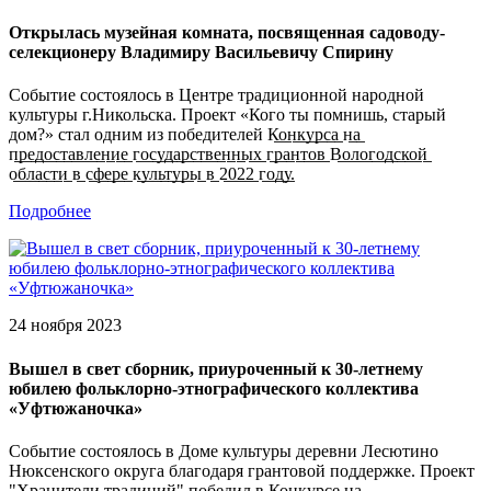
Открылась музейная комната, посвященная садоводу-
селекционеру Владимиру Васильевичу Спирину
Событие состоялось в Центре традиционной народной
культуры г.Никольска. Проект «Кого ты помнишь, старый
дом?» стал одним из победителей К̲о̲н̲к̲у̲р̲с̲а̲ н̲а̲
п̲р̲е̲д̲о̲с̲т̲а̲в̲л̲е̲н̲и̲е̲ г̲о̲с̲у̲д̲а̲р̲с̲т̲в̲е̲н̲н̲ы̲х̲ г̲р̲а̲н̲т̲о̲в̲ В̲о̲л̲о̲г̲о̲д̲с̲к̲о̲й̲
о̲б̲л̲а̲с̲т̲и̲ в̲ с̲ф̲е̲р̲е̲ к̲у̲л̲ь̲т̲у̲р̲ы̲ в̲ 2̲0̲2̲2̲ г̲о̲д̲у̲.
Подробнее
24 ноября 2023
Вышел в свет сборник, приуроченный к 30-летнему
юбилею фольклорно-этнографического коллектива
«Уфтюжаночка»
Событие состоялось в Доме культуры деревни Лесютино
Нюксенского округа благодаря грантовой поддержке. Проект
"Хранители традиций" победил в К̲о̲н̲к̲у̲р̲с̲е н̲а̲