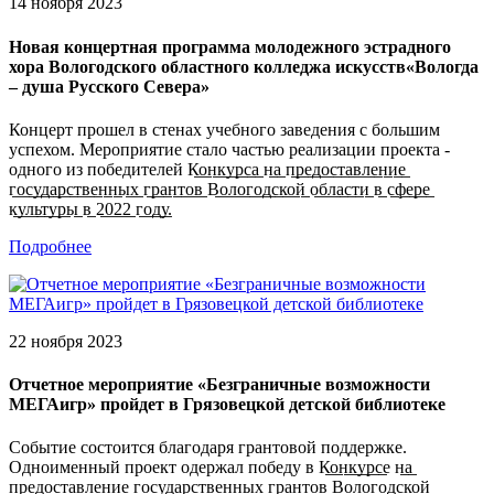
14 ноября 2023
Новая концертная программа молодежного эстрадного
хора Вологодского областного колледжа искусств«Вологда
– душа Русского Севера»
Концерт прошел в стенах учебного заведения с большим
успехом. Мероприятие стало частью реализации проекта -
одного из победителей К̲о̲н̲к̲у̲р̲с̲а̲ н̲а̲ п̲р̲е̲д̲о̲с̲т̲а̲в̲л̲е̲н̲и̲е̲
г̲о̲с̲у̲д̲а̲р̲с̲т̲в̲е̲н̲н̲ы̲х̲ г̲р̲а̲н̲т̲о̲в̲ В̲о̲л̲о̲г̲о̲д̲с̲к̲о̲й̲ о̲б̲л̲а̲с̲т̲и̲ в̲ с̲ф̲е̲р̲е̲
к̲у̲л̲ь̲т̲у̲р̲ы̲ в̲ 2̲0̲2̲2̲ г̲о̲д̲у̲.
Подробнее
22 ноября 2023
Отчетное мероприятие «Безграничные возможности
МЕГАигр» пройдет в Грязовецкой детской библиотеке
Событие состоится благодаря грантовой поддержке.
Одноименный проект одержал победу в К̲о̲н̲к̲у̲р̲с̲е н̲а̲
п̲р̲е̲д̲о̲с̲т̲а̲в̲л̲е̲н̲и̲е̲ г̲о̲с̲у̲д̲а̲р̲с̲т̲в̲е̲н̲н̲ы̲х̲ г̲р̲а̲н̲т̲о̲в̲ В̲о̲л̲о̲г̲о̲д̲с̲к̲о̲й̲