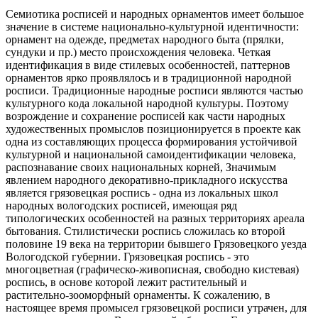
Семиотика росписей и народных орнаментов имеет большое
значение в системе национально-культурной идентичности:
орнамент на одежде, предметах народного быта (прялки,
сундуки и пр.) место происхождения человека. Четкая
идентификация в виде стилевых особенностей, паттернов
орнаментов ярко проявлялось и в традиционной народной
росписи. Традиционные народные росписи являются частью
культурного кода локальной народной культуры. Поэтому
возрождение и сохранение росписей как части народных
художественных промыслов позиционируется в проекте как
одна из составляющих процесса формирования устойчивой
культурной и национальной самоидентификации человека,
распознавание своих национальных корней, Значимым
явлением народного декоративно-прикладного искусства
является грязовецкая роспись - одна из локальных школ
народных вологодских росписей, имеющая ряд
типологических особенностей на разных территориях ареала
бытования. Стилистически роспись сложилась ко второй
половине 19 века на территории бывшего Грязовецкого уезда
Вологодской губернии. Грязовецкая роспись - это
многоцветная (графическо-живописная, свободно кистевая)
роспись, в основе которой лежит растительный и
растительно-зооморфный орнаменты. К сожалению, в
настоящее время промысел грязовецкой росписи утрачен, для