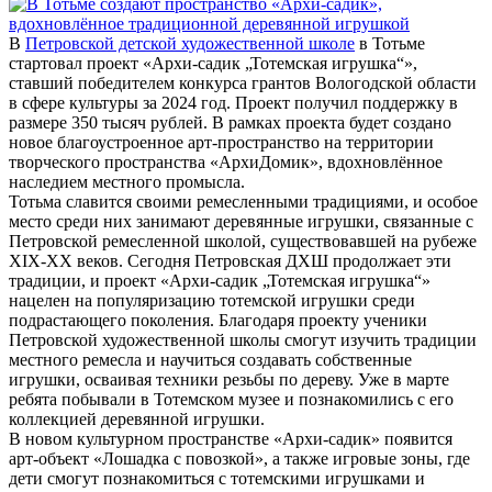
В
Петровской детской художественной школе
в Тотьме
стартовал проект «Архи-садик „Тотемская игрушка“»,
ставший победителем конкурса грантов Вологодской области
в сфере культуры за 2024 год. Проект получил поддержку в
размере 350 тысяч рублей. В рамках проекта будет создано
новое благоустроенное арт-пространство на территории
творческого пространства «АрхиДомик», вдохновлённое
наследием местного промысла.
Тотьма славится своими ремесленными традициями, и особое
место среди них занимают деревянные игрушки, связанные с
Петровской ремесленной школой, существовавшей на рубеже
XIX-XX веков. Сегодня Петровская ДХШ продолжает эти
традиции, и проект «Архи-садик „Тотемская игрушка“»
нацелен на популяризацию тотемской игрушки среди
подрастающего поколения. Благодаря проекту ученики
Петровской художественной школы смогут изучить традиции
местного ремесла и научиться создавать собственные
игрушки, осваивая техники резьбы по дереву. Уже в марте
ребята побывали в Тотемском музее и познакомились с его
коллекцией деревянной игрушки.
В новом культурном пространстве «Архи-садик» появится
арт-объект «Лошадка с повозкой», а также игровые зоны, где
дети смогут познакомиться с тотемскими игрушками и