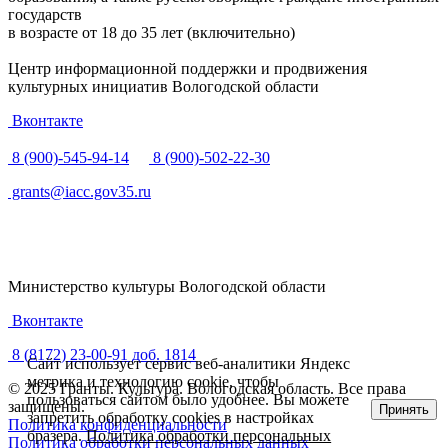
государств
в возрасте от 18 до 35 лет (включительно)
Центр информационной поддержки и продвижения
культурных инициатив Вологодской области
Вконтакте
8 (900)-545-94-14
8 (900)-502-22-30
grants@iacc.gov35.ru
Министерство культуры Вологодской области
Вконтакте
8 (8172) 23-00-91 доб. 1814
Сайт использует сервис веб-аналитики Яндекс
метрика и технологию cookie, чтобы
© 2025 Гранты. Культура. Вологодская область. Все права
пользоваться сайтом было удобнее. Вы можете
защищены.
Принять
запретить обработку cookies в настройках
Политика конфиденциальности
бразера.
Политика обработки персональных
Политика обработки персональных данных