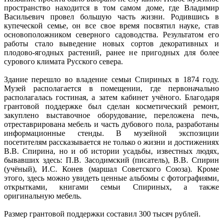
пространство находится в том самом доме, где Владимир
Васильевич провел большую часть жизни. Родившись в
купеческой семье, он все свое время посвятил науке, став
основоположником северного садоводства. Результатом его
работы стало выведение новых сортов декоративных и
плодово-ягодных растений, ранее не пригодных для более
сурового климата Русского севера.
Здание перешло во владение семьи Спириных в 1874 году.
Музей располагается в помещении, где первоначально
располагалась гостиная, а затем кабинет учёного. Благодаря
грантовой поддержке был сделан косметический ремонт,
закуплено выставочное оборудование, переложена печь,
отреставрирована мебель и часть дубового пола, разработаны
информационные стенды. В музейной экспозиции
посетителям рассказывается не только о жизни и достижениях
В.В. Спирина, но и об истории усадьбы, известных людях,
бывавших здесь: П.В. Засодимский (писатель), В.В. Спирин
(учёный), И.С. Конев (маршал Советского Союза). Кроме
этого, здесь можно увидеть ценные альбомы с фотографиями,
открытками, книгами семьи Спириных, а также
оригинальную мебель.
Размер грантовой поддержки составил 300 тысяч рублей.