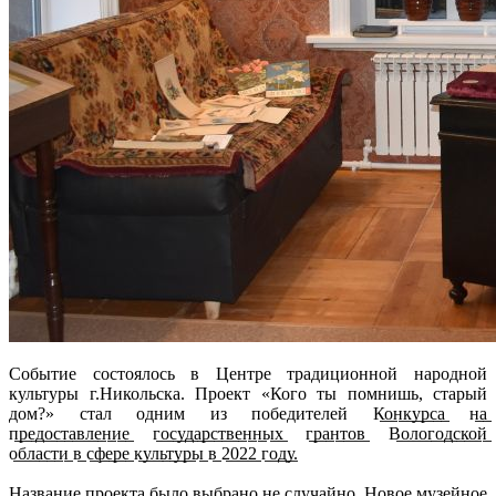
Событие состоялось в Центре традиционной народной
культуры г.Никольска. Проект «Кого ты помнишь, старый
дом?» стал одним из победителей К̲о̲н̲к̲у̲р̲с̲а̲ н̲а̲
п̲р̲е̲д̲о̲с̲т̲а̲в̲л̲е̲н̲и̲е̲ г̲о̲с̲у̲д̲а̲р̲с̲т̲в̲е̲н̲н̲ы̲х̲ г̲р̲а̲н̲т̲о̲в̲ В̲о̲л̲о̲г̲о̲д̲с̲к̲о̲й̲
о̲б̲л̲а̲с̲т̲и̲ в̲ с̲ф̲е̲р̲е̲ к̲у̲л̲ь̲т̲у̲р̲ы̲ в̲ 2̲0̲2̲2̲ г̲о̲д̲у̲.
Название проекта было выбрано не случайно. Новое музейное