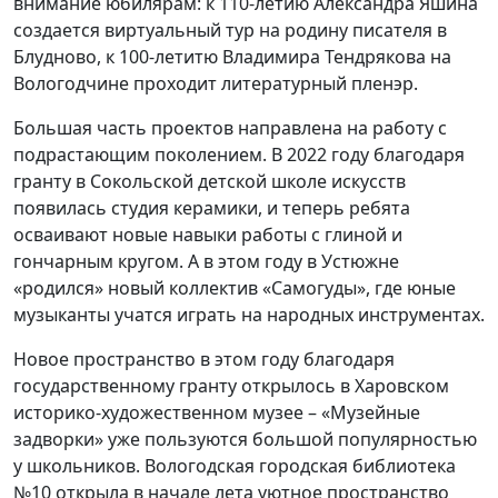
внимание юбилярам: к 110-летию Александра Яшина
создается виртуальный тур на родину писателя в
Блудново, к 100-летитю Владимира Тендрякова на
Вологодчине проходит литературный пленэр.
Большая часть проектов направлена на работу с
подрастающим поколением. В 2022 году благодаря
гранту в Сокольской детской школе искусств
появилась студия керамики, и теперь ребята
осваивают новые навыки работы с глиной и
гончарным кругом. А в этом году в Устюжне
«родился» новый коллектив «Самогуды», где юные
музыканты учатся играть на народных инструментах.
Новое пространство в этом году благодаря
государственному гранту открылось в Харовском
историко-художественном музее – «Музейные
задворки» уже пользуются большой популярностью
у школьников. Вологодская городская библиотека
№10 открыла в начале лета уютное пространство