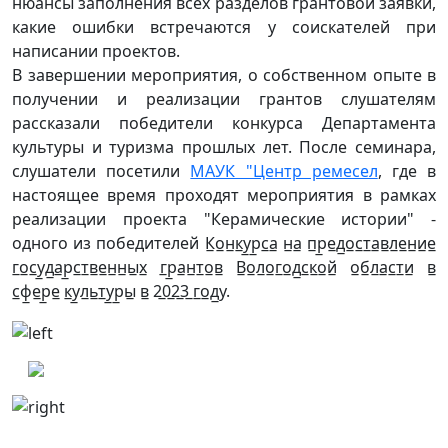
нюансы заполнения всех разделов грантовой заявки,
какие ошибки встречаются у соискателей при
написании проектов.
В завершении мероприятия, о собственном опыте в
получении и реализации грантов слушателям
рассказали победители конкурса Департамента
культуры и туризма прошлых лет. После семинара,
слушатели посетили
МАУК "Центр ремесел
, где в
настоящее время проходят мероприятия в рамках
реализации проекта "Керамические истории" -
одного из победителей К̲о̲н̲к̲у̲р̲с̲а̲ н̲а̲ п̲р̲е̲д̲о̲с̲т̲а̲в̲л̲е̲н̲и̲е̲
г̲о̲с̲у̲д̲а̲р̲с̲т̲в̲е̲н̲н̲ы̲х̲ г̲р̲а̲н̲т̲о̲в̲ В̲о̲л̲о̲г̲о̲д̲с̲к̲о̲й̲ о̲б̲л̲а̲с̲т̲и̲ в̲
с̲ф̲е̲р̲е̲ к̲у̲л̲ь̲т̲у̲р̲ы̲ в̲ 2̲0̲2̲3̲ г̲о̲д̲у.